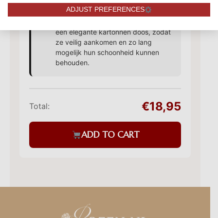
ADJUST PREFERENCES
Onze rozenboeketten worden
professioneel en stevig verpakt in
een elegante kartonnen doos, zodat
ze veilig aankomen en zo lang
mogelijk hun schoonheid kunnen
behouden.
€18,95
Total:
ADD TO CART