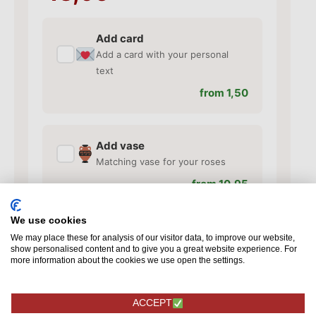
Add card
✓
Add a card with your personal
text
from 1,50
Add vase
✓
Matching vase for your roses
from 10,95
We use cookies
Additional additions
We may place these for analysis of our visitor data, to improve our website,
✓
show personalised content and to give you a great website experience. For
Chocolate, chocolates and more
more information about the cookies we use open the settings.
from 4,95
ACCEPT