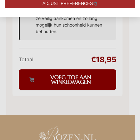
ADJUST PREFERENCES
professioneel en stevig verpakt in
een elegante kartonnen doos, zodat
ze veilig aankomen en zo lang
mogelijk hun schoonheid kunnen
behouden.
€18,95
Totaal:
VOEG TOE AAN
WINKELWAGEN