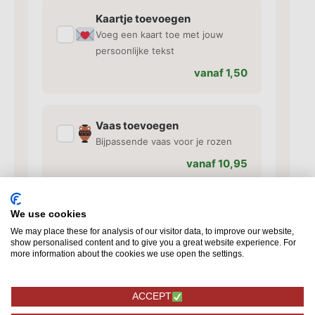
Kaartje toevoegen
✓
Voeg een kaart toe met jouw
persoonlijke tekst
vanaf 1,50
Vaas toevoegen
✓
Bijpassende vaas voor je rozen
vanaf 10,95
We use cookies
Extra toevoegingen
✓
Chocolade, bonbons en meer
We may place these for analysis of our visitor data, to improve our website,
show personalised content and to give you a great website experience. For
vanaf 4,95
more information about the cookies we use open the settings.
ACCEPT
Onze rozenboeketten worden