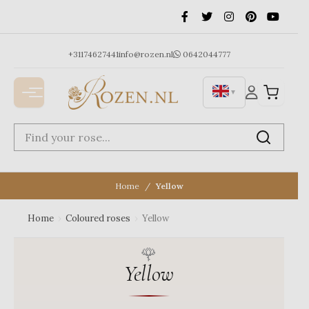
Ga
naar
de
inhoud
+31174627441
info@rozen.nl
0642044777
▼
Home
Yellow
Home
›
Coloured roses
›
Yellow
Yellow