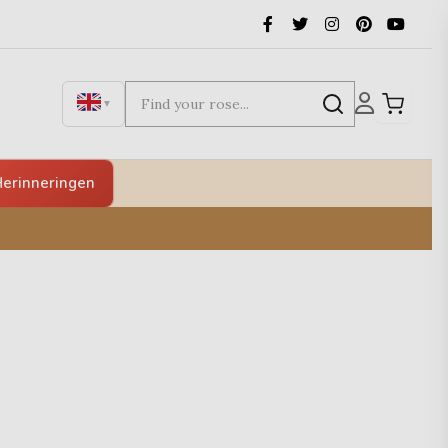
▼
erinneringen