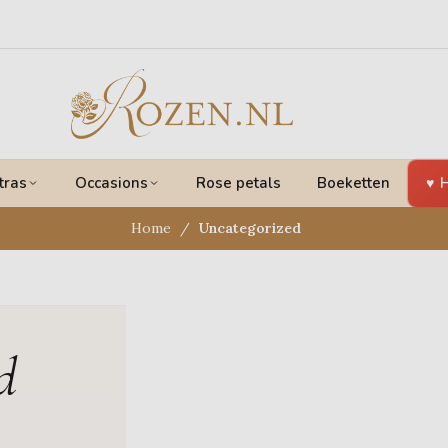
tras
Occasions
Rose petals
Boeketten
H
Home
Uncategorized
d