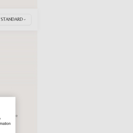
STANDARD
n
ze andere
w
rmation