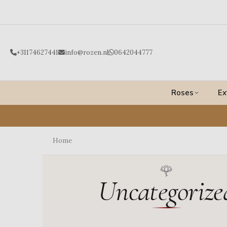
Ga
naar
de
inhoud
+31174627441
info@rozen.nl
0642044777
Roses
Ex
Home
Uncategorize