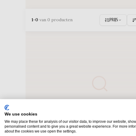
1-0
van 0 producten
PRIJS
Geen producten gevonde
We use cookies
Probeer een andere zoekopdracht of bekijk on
We may place these for analysis of our visitor data, to improve our website, sho
categorieën.
personalised content and to give you a great website experience. For more info
about the cookies we use open the settings.