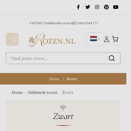
Ga
naar
de
inhoud
+31174627441
info@rozen.nl
0642044777
▼
Home
Zwart
Home
›
Gekleurde rozen
›
Zwart
Zwart