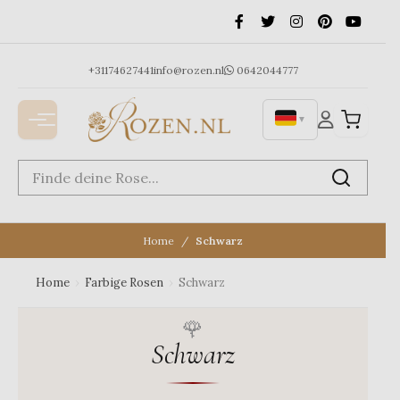
Ga
naar
de
inhoud
+31174627441
info@rozen.nl
0642044777
▼
Home
Schwarz
Home
›
Farbige Rosen
›
Schwarz
Schwarz