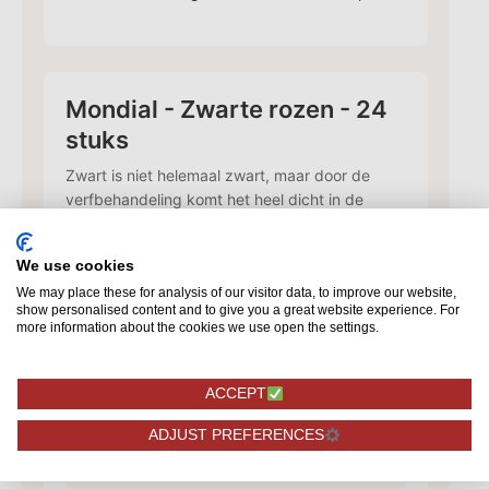
Mondial - Zwarte rozen - 24
stuks
Zwart is niet helemaal zwart, maar door de
verfbehandeling komt het heel dicht in de
buurt. De Red Naomi roos is hiervoor gebruikt.
Let op! Beperkt Leverbaar en vaak een
We use cookies
levertijd van een dag.
We may place these for analysis of our visitor data, to improve our website,
89,95
show personalised content and to give you a great website experience. For
more information about the cookies we use open the settings.
Kaartje toevoegen
ACCEPT
✓
Voeg een kaart toe met jouw
persoonlijke tekst
ADJUST PREFERENCES
vanaf 1,50