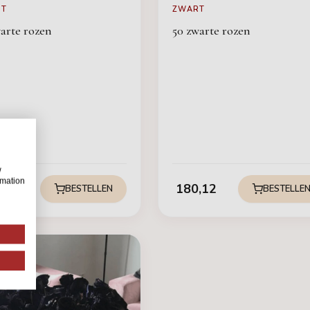
RT
ZWART
warte rozen
50 zwarte rozen
w
rmation
14
180,12
BESTELLEN
BESTELLE