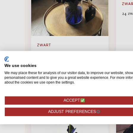
ZWA
24 z
ZWART
Mondial - Zwarte rozen - 100
stuks
We use cookies
We may place these for analysis of our visitor data, to improve our website, sho
personalised content and to give you a great website experience. For more info
349,75
89,
BESTELLEN
about the cookies we use open the settings.
ACCEPT
ADJUST PREFERENCES