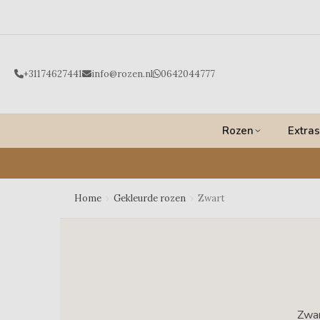
Ga
naar
de
inhoud
+31174627441
info@rozen.nl
0642044777
Rozen
Extras
Home
›
Gekleurde rozen
›
Zwart
Zwar