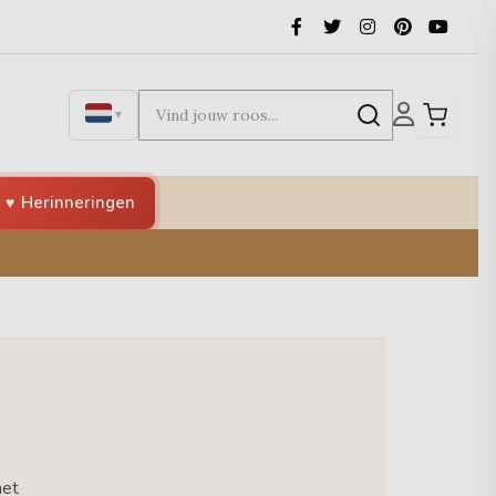
▼
Herinneringen
het