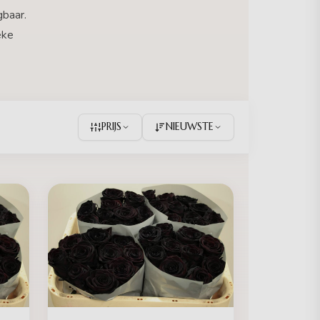
gbaar.
eke
PRIJS
NIEUWSTE