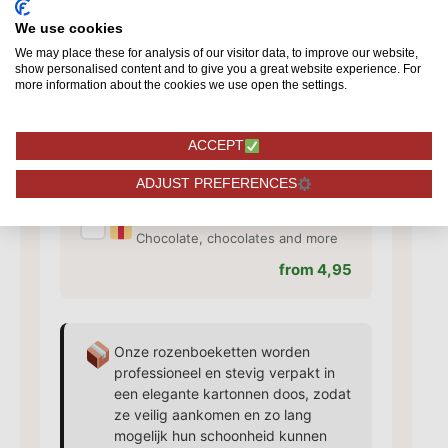
from 1,50
We use cookies
We may place these for analysis of our visitor data, to improve our website,
show personalised content and to give you a great website experience. For
Add vase
more information about the cookies we use open the settings.
✓
Matching vase for your roses
from 10,95
ACCEPT
ADJUST PREFERENCES
Additional additions
✓
Chocolate, chocolates and more
from 4,95
Onze rozenboeketten worden
professioneel en stevig verpakt in
een elegante kartonnen doos, zodat
ze veilig aankomen en zo lang
mogelijk hun schoonheid kunnen