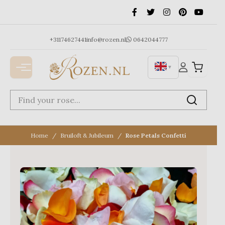
Ga
naar
de
inhoud
+31174627441
info@rozen.nl
0642044777
▼
Home
Bruiloft & Jubileum
Rose Petals Confetti