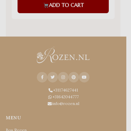
ADD TO CART
+31174627441
+31642044777
info@rozen.nl
MENU
Bos Rozen