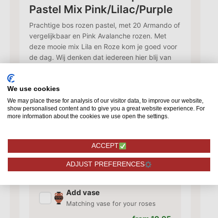
Pastel Mix Pink/Lilac/Purple
Prachtige bos rozen pastel, met 20 Armando of
vergelijkbaar en Pink Avalanche rozen. Met
deze mooie mix Lila en Roze kom je goed voor
de dag. Wij denken dat iedereen hier blij van
wordt, en dan ook nog voor een scherpe prijs.
48,75
We use cookies
We may place these for analysis of our visitor data, to improve our website,
show personalised content and to give you a great website experience. For
more information about the cookies we use open the settings.
Add card
✓
Add a card with your personal
text
ACCEPT
from 1,50
ADJUST PREFERENCES
Add vase
✓
Matching vase for your roses