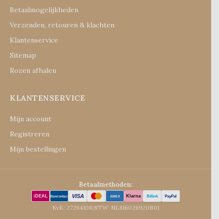
Betaalmogelijkheden
Verzenden, retouren & klachten
Klantenservice
Sitemap
Rozen afhalen
KLANTENSERVICE
Mijn account
Registreren
Mijn bestellingen
Betaalmethoden:
VISA
iDEAL
Klarna
Billink
PayPal
Bancontact
AMEX
KvK: 27264108
|
BTW: NL816026920B01