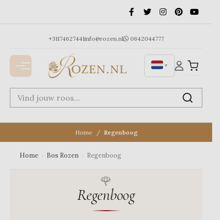
Ga
naar
de
inhoud
+31174627441
info@rozen.nl
0642044777
▼
Home
Regenboog
Home
›
Bos Rozen
›
Regenboog
Regenboog