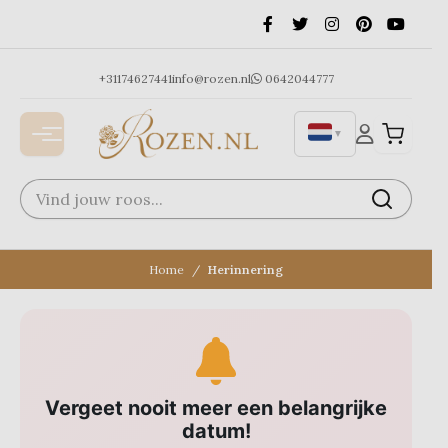
Ga
naar
de
inhoud
+31174627441
info@rozen.nl
0642044777
▼
Home
Herinnering
Vergeet nooit meer een belangrijke
datum!