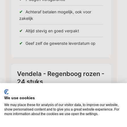
Achteraf betalen mogelijk, ook voor
zakelijk
Altijd stevig en goed verpakt
Geef zelf de gewenste leverdatum op
Vendela - Regenboog rozen -
24 stuks
De Regenboog rozen krijgen hun bijzondere
kleuren door een geheim procedé waarvan
We use cookies
slechts een paar mensen weten hoe het
We may place these for analysis of our visitor data, to improve our website,
gedaan wordt. De rainbow roos staat ook als
show personalised content and to give you a great website experience. For
more information about the cookies we use open the settings.
symbool voor de LGBT gemeenschap, maar
daarbuiten is het gewoon een prachtig