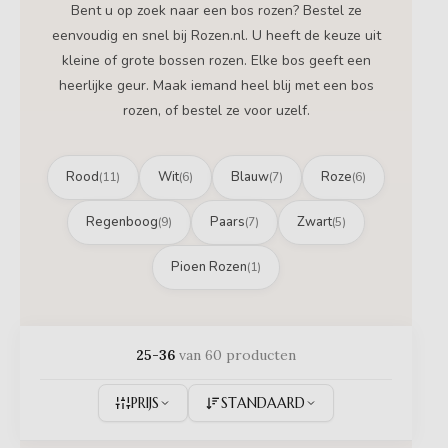
Bent u op zoek naar een bos rozen? Bestel ze
eenvoudig en snel bij Rozen.nl. U heeft de keuze uit
kleine of grote bossen rozen. Elke bos geeft een
heerlijke geur. Maak iemand heel blij met een bos
rozen, of bestel ze voor uzelf.
Rood
Wit
Blauw
Roze
(11)
(6)
(7)
(6)
Regenboog
Paars
Zwart
(9)
(7)
(5)
Pioen Rozen
(1)
25-36
van 60 producten
PRIJS
STANDAARD