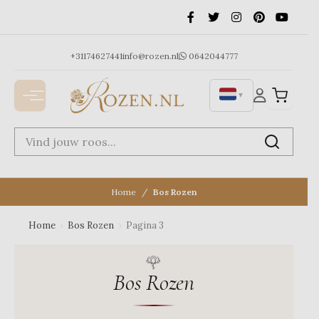
Ga
naar
de
inhoud
+31174627441
info@rozen.nl
0642044777
▼
Home
Bos Rozen
Home
›
Bos Rozen
›
Pagina 3
Bos Rozen