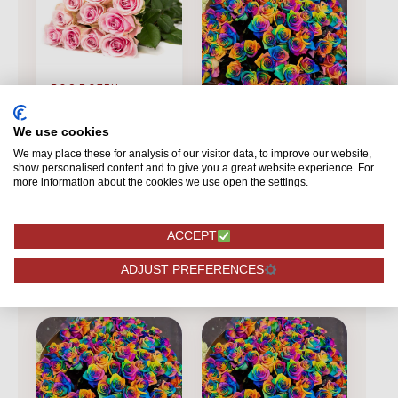
BOS ROZEN
Avalanche+ - Roze
rozen - 12 stuk
We use cookies
BOS ROZEN
We may place these for analysis of our visitor data, to improve our website,
Vendela -
show personalised content and to give you a great website experience. For
more information about the cookies we use open the settings.
Regenboog rozen -
12 stuks
28,75
37,95
ACCEPT
BESTELLEN
BESTELLEN
ADJUST PREFERENCES