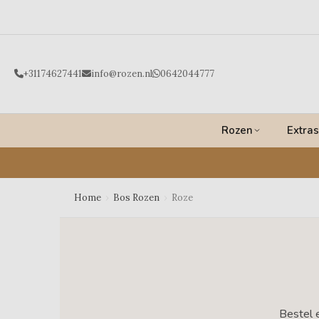
Ga
naar
de
inhoud
+31174627441
info@rozen.nl
0642044777
Rozen
Extras
Home
›
Bos Rozen
›
Roze
Bestel e