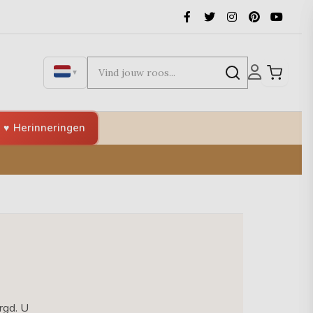
▼
Herinneringen
rgd. U