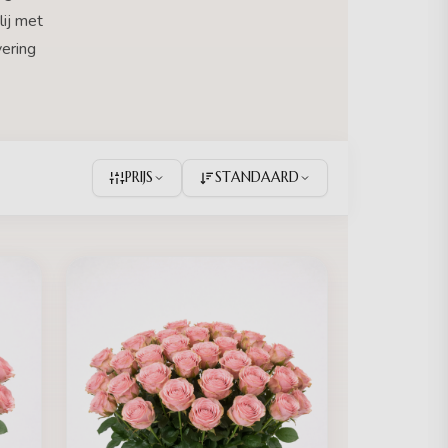
lij met
vering
PRIJS
STANDAARD