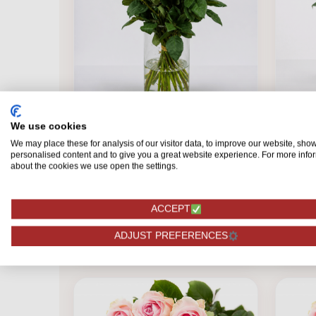
We use cookies
We may place these for analysis of our visitor data, to improve our website, sho
personalised content and to give you a great website experience. For more info
ROZE
ROZE
about the cookies we use open the settings.
Soph
Roos Esperance (EQ)
ACCEPT
44,95
37,
BESTELLEN
ADJUST PREFERENCES