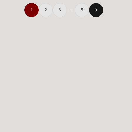
1
2
3
…
5