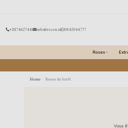
Ga
naar
de
inhoud
+31174627441
info@rozen.nl
0642044777
Roses
Extr
Home
›
Roses de forêt
Vous ê