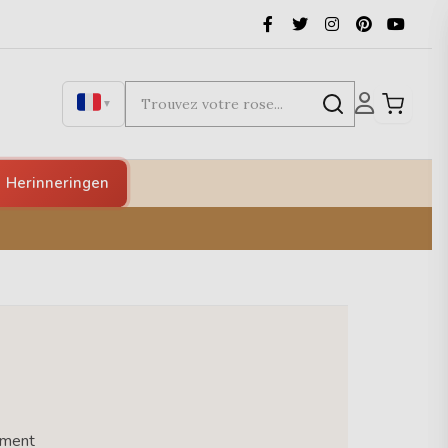
▼
Herinneringen
ement