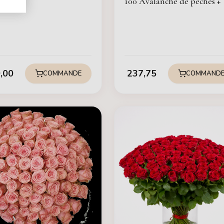
100 Avalanche de pêches +
,00
237,75
COMMANDE
COMMAND