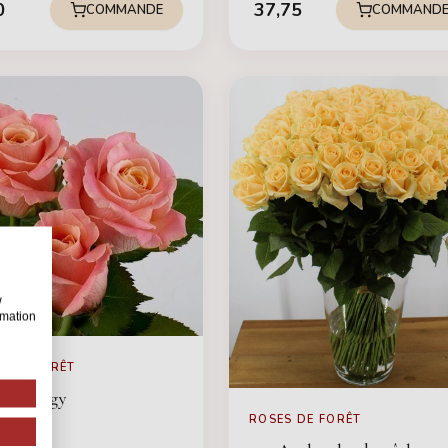
0
37,75
COMMANDE
COMMAND
w
rmation
S DE FORÊT
Miss Piggy
ROSES DE FORÊT