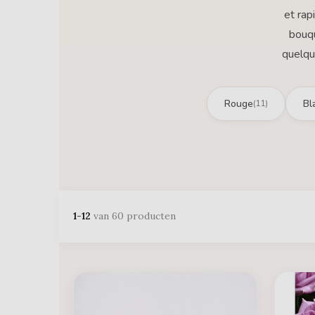
et rap
bouqu
quelqu
Rouge
Bl
(11)
1-12
van 60 producten