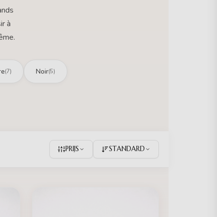
rands
ir à
même.
re
Noir
(7)
(5)
PRIJS
STANDARD