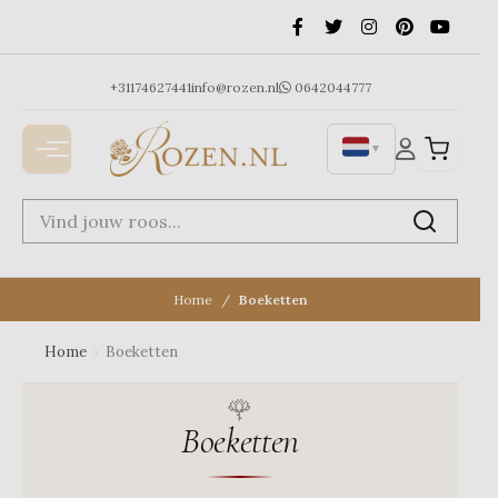
Ga
naar
de
inhoud
+31174627441
info@rozen.nl
0642044777
▼
Home
Boeketten
Home
›
Boeketten
Boeketten