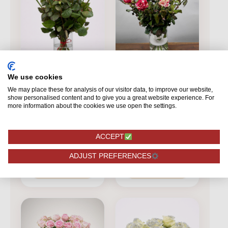
BOEKETTEN
We use cookies
Boeket Harlequin
We may place these for analysis of our visitor data, to improve our website,
show personalised content and to give you a great website experience. For
BOEKETTEN
more information about the cookies we use open the settings.
Boeket little
sparkle
ACCEPT
29,75
27,75
ADJUST PREFERENCES
BESTELLEN
BESTELLEN