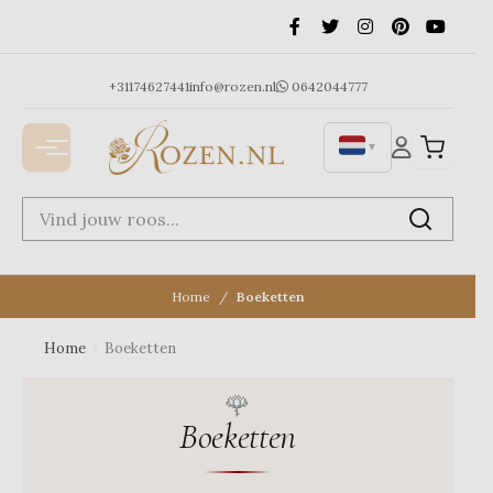
Ga
naar
de
inhoud
+31174627441
info@rozen.nl
0642044777
▼
Home
Boeketten
Home
›
Boeketten
Boeketten