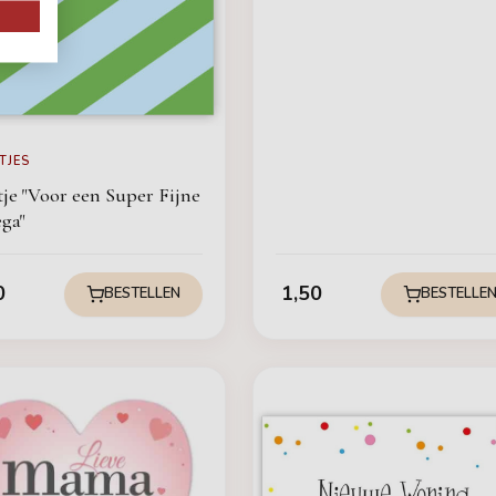
TJES
tje "Voor een Super Fijne
ega"
0
1,50
BESTELLEN
BESTELLE