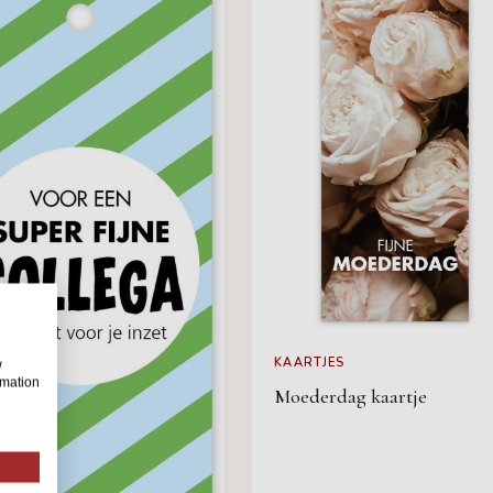
KAARTJES
w
rmation
Moederdag kaartje