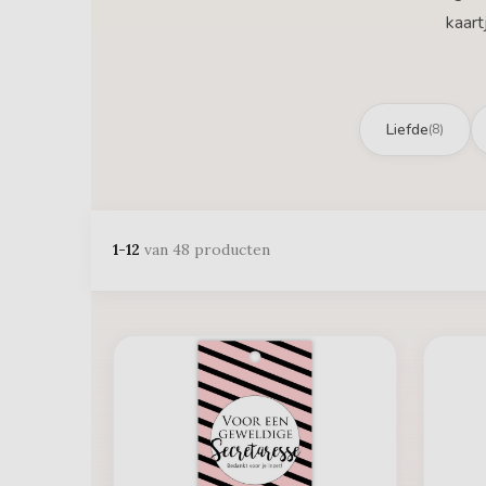
kaart
Liefde
(8)
1-12
van 48 producten