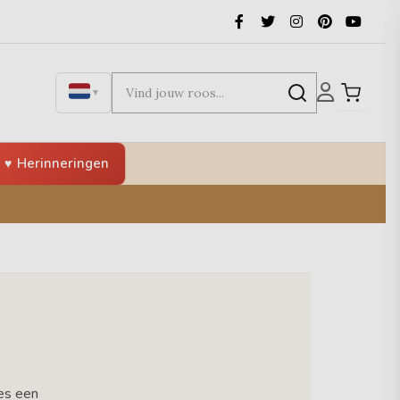
▼
Herinneringen
es een