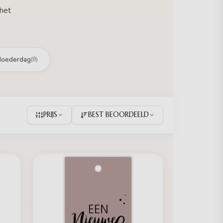
 het
oederdag
(8)
PRIJS
BEST BEOORDEELD