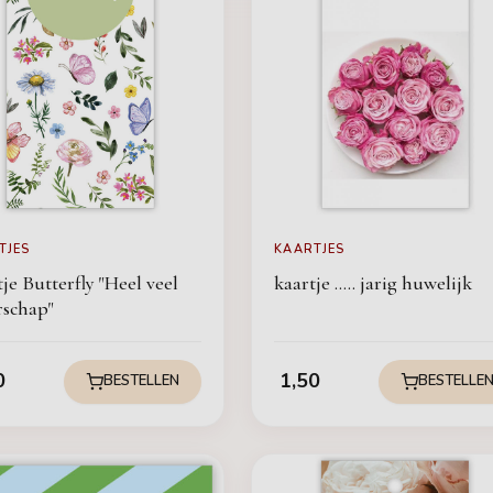
TJES
KAARTJES
je Butterfly "Heel veel
kaartje ..... jarig huwelijk
rschap"
0
1,50
BESTELLEN
BESTELLE