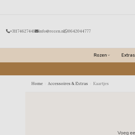
Ga
naar
de
inhoud
+31174627441
info@rozen.nl
0642044777
Rozen
Extras
Home
›
Accessoires & Extras
›
Kaartjes
Voeg een