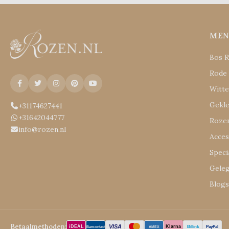
ME
Bos 
Rode
Witt
Gekl
+31174627441
+31642044777
Rozen
info@rozen.nl
Acces
Speci
Gele
Blog
Betaalmethoden:
VISA
iDEAL
Klarna
Billink
PayPal
Bancontact
AMEX