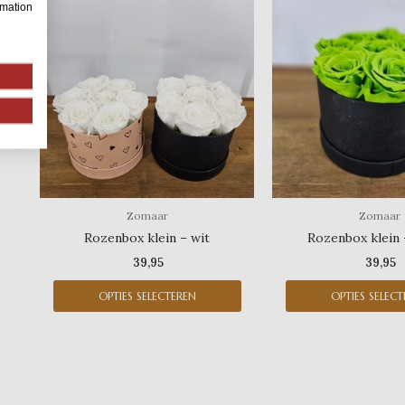
rmation
product
heeft
meerdere
variaties.
Deze
optie
kan
gekozen
worden
op
Zomaar
Zomaar
de
Rozenbox klein – wit
Rozenbox klein
productpagina
39,95
39,95
OPTIES SELECTEREN
OPTIES SELEC