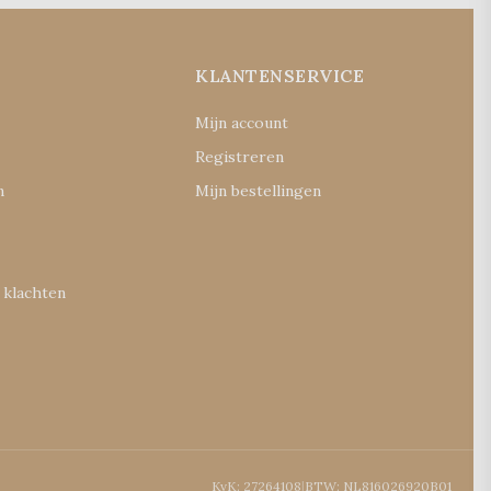
E
KLANTENSERVICE
Mijn account
Registreren
n
Mijn bestellingen
 klachten
KvK: 27264108
|
BTW: NL816026920B01