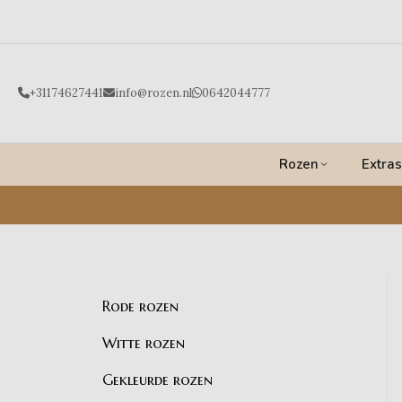
Ga
naar
de
inhoud
+31174627441
info@rozen.nl
0642044777
Rozen
Extras
Rode rozen
Witte rozen
Gekleurde rozen