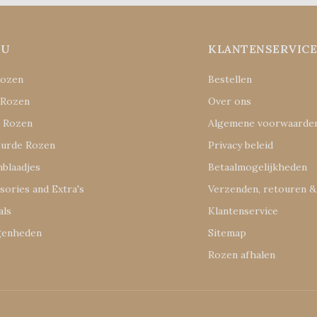
NU
KLANTENSERVIC
Rozen
Bestellen
 Rozen
Over ons
e Rozen
Algemene voorwaarde
eurde Rozen
Privacy beleid
blaadjes
Betaalmogelijkheden
sories and Extra's
Verzenden, retouren &
als
Klantenservice
genheden
Sitemap
s
Rozen afhalen