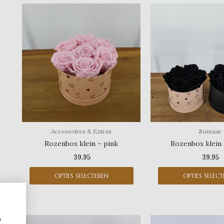
Dit
product
heeft
meerdere
variaties.
Deze
optie
kan
gekozen
worden
op
Accessoires & Extras
Zomaar
de
Rozenbox klein – pink
Rozenbox klein
productpagina
39,95
39,95
OPTIES SELECTEREN
OPTIES SELEC
Dit
w