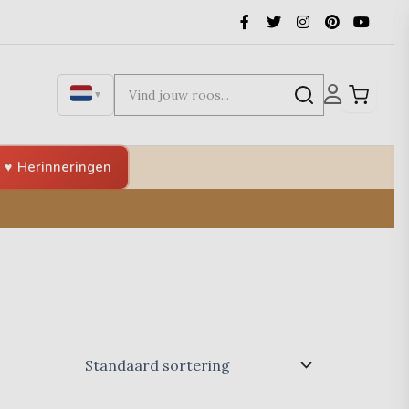
▼
Herinneringen