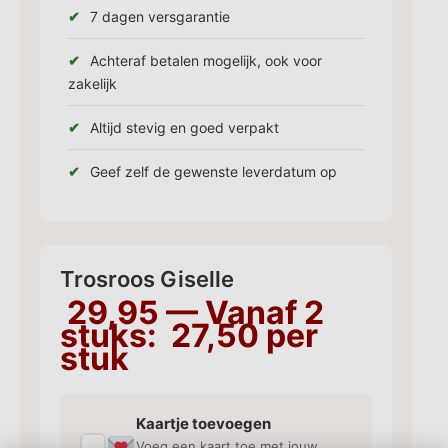
7 dagen versgarantie
Achteraf betalen mogelijk, ook voor
zakelijk
Altijd stevig en goed verpakt
Geef zelf de gewenste leverdatum op
Trosroos Giselle
29,95
— Vanaf 2
stuks:
27,50
per
stuk
Kaartje toevoegen
✓
Voeg een kaart toe met jouw