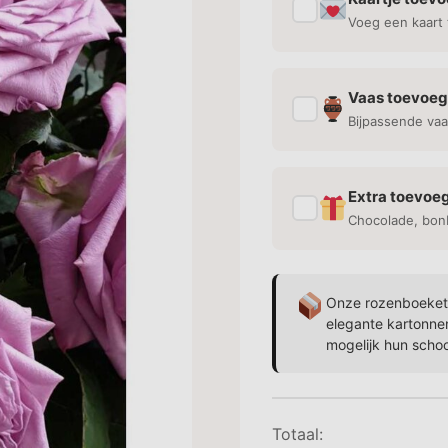
✓
Voeg een kaart 
Vaas toevoe
✓
Bijpassende vaa
Extra toevoe
✓
Chocolade, bon
Onze rozenboekett
elegante kartonne
mogelijk hun scho
Totaal: