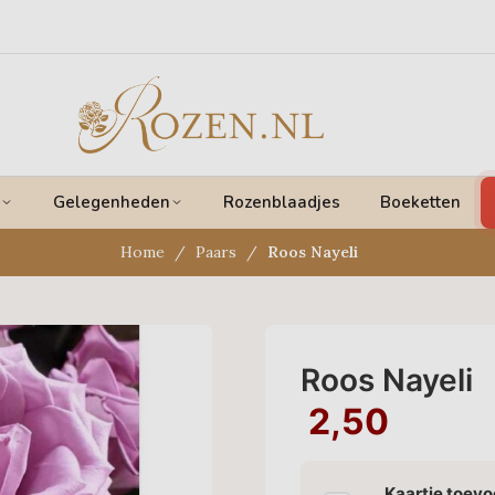
Gelegenheden
Rozenblaadjes
Boeketten
Home
Paars
Roos Nayeli
Roos Nayeli
2,50
Kaartje toev