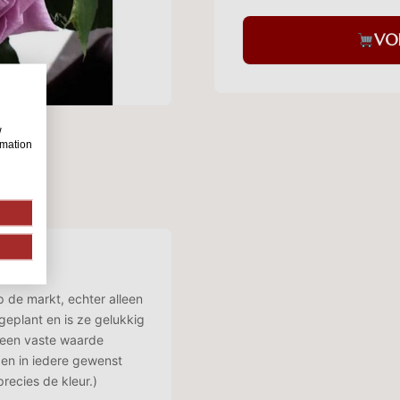
VO
w
rmation
p de markt, echter alleen
eplant en is ze gelukkig
t een vaste waarde
gen in iedere gewenst
precies de kleur.)