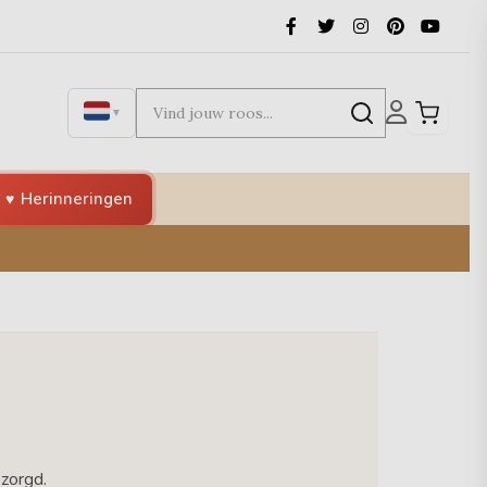
▼
Herinneringen
ezorgd.