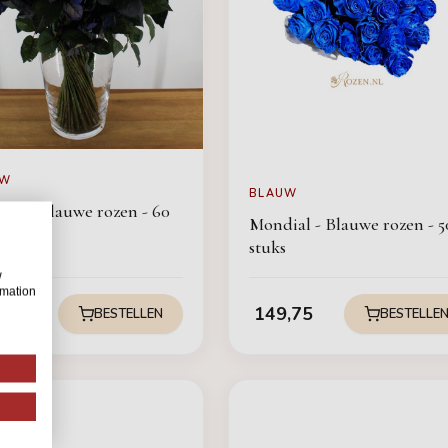
UW
BLAUW
ial - Blauwe rozen - 60
Mondial - Blauwe rozen - 5
stuks
w
rmation
,95
149,75
BESTELLEN
BESTELLE