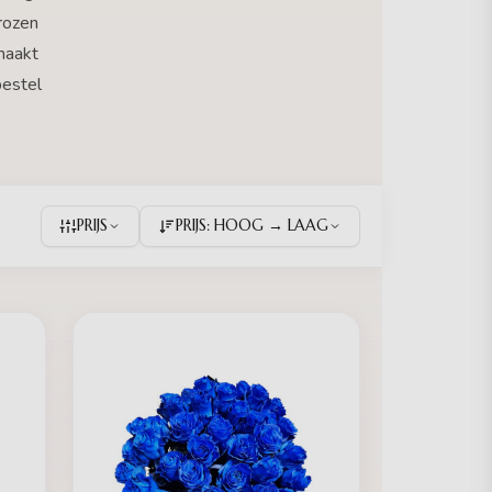
rozen
maakt
bestel
PRIJS
PRIJS: HOOG → LAAG