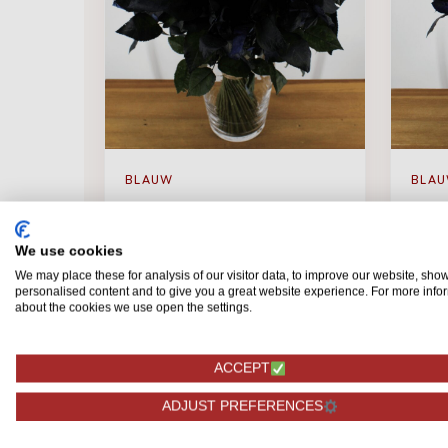
BLAUW
BLA
Mondial - Blauwe rozen - 100
Mond
stuks
stuks
We use cookies
We may place these for analysis of our visitor data, to improve our website, sho
personalised content and to give you a great website experience. For more info
about the cookies we use open the settings.
299,00
179
BESTELLEN
ACCEPT
ADJUST PREFERENCES