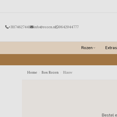
Ga
naar
de
inhoud
+31174627441
info@rozen.nl
0642044777
Rozen
Extras
Home
›
Bos Rozen
›
Blauw
Bestel e