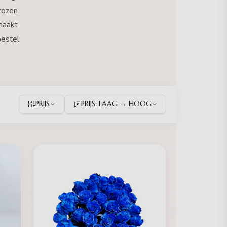
rozen
maakt
bestel
PRIJS
PRIJS: LAAG → HOOG