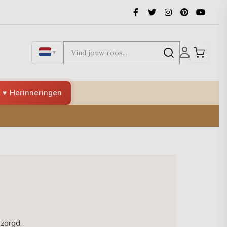
▼
Herinneringen
ezorgd.