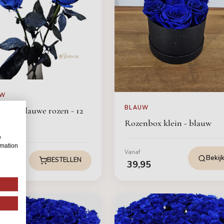
UW
BLAUW
ial - Blauwe rozen - 12
Rozenbox klein - blauw
w
rmation
Vanaf
Bekij
75
BESTELLEN
39,95