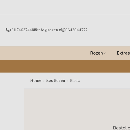
Ga
naar
de
inhoud
+31174627441
info@rozen.nl
0642044777
Rozen
Extras
Home
›
Bos Rozen
›
Blauw
Bestel e