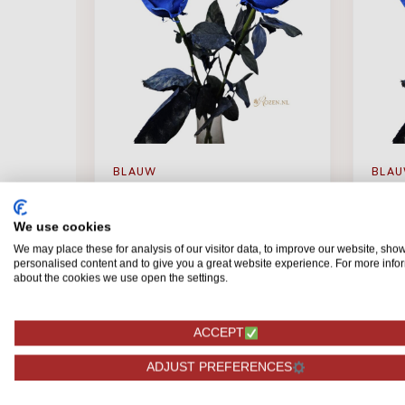
BLAUW
BLA
Mondial Blauw
Mond
stuks
We use cookies
We may place these for analysis of our visitor data, to improve our website, sho
personalised content and to give you a great website experience. For more info
about the cookies we use open the settings.
3,25
38,
BESTELLEN
ACCEPT
ADJUST PREFERENCES