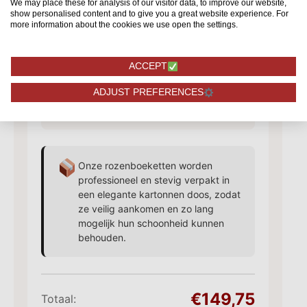
We may place these for analysis of our visitor data, to improve our website,
show personalised content and to give you a great website experience. For
vanaf 10,95
more information about the cookies we use open the settings.
ACCEPT
Extra toevoegingen
✓
Chocolade, bonbons en meer
ADJUST PREFERENCES
vanaf 4,95
Onze rozenboeketten worden
professioneel en stevig verpakt in
een elegante kartonnen doos, zodat
ze veilig aankomen en zo lang
mogelijk hun schoonheid kunnen
behouden.
€149,75
Totaal: