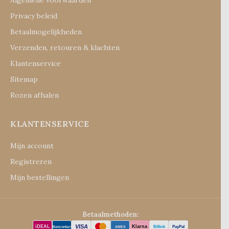
Algemene voorwaarden
Privacy beleid
Betaalmogelijkheden
Verzenden, retouren & klachten
Klantenservice
Sitemap
Rozen afhalen
KLANTENSERVICE
Mijn account
Registreren
Mijn bestellingen
Betaalmethoden:
VISA
iDEAL
Klarna
Billink
PayPal
Bancontact
AMEX