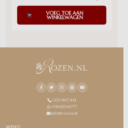
VOEG TOE AAN
WINKELWAGEN
+31174627441
+31642044777
info@rozen.nl
MENU