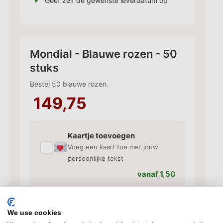
Geef zelf de gewenste leverdatum op
Mondial - Blauwe rozen - 50
stuks
Bestel 50 blauwe rozen.
149,75
Kaartje toevoegen
✓
Voeg een kaart toe met jouw
persoonlijke tekst
vanaf 1,50
Vaas toevoegen
We use cookies
✓
Bijpassende vaas voor je rozen