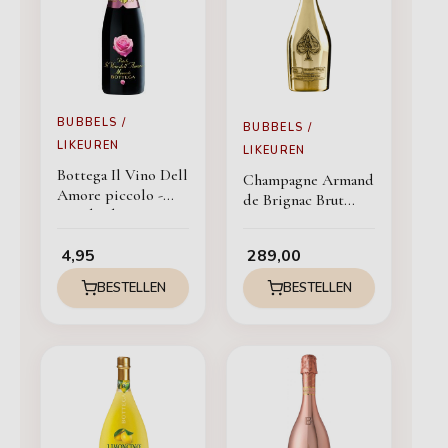
BUBBELS /
BUBBELS /
LIKEUREN
LIKEUREN
Bottega Il Vino Dell
Champagne Armand
Amore piccolo -
de Brignac Brut
Moederdag
gold in a velvet bag
4,95
289,00
BESTELLEN
BESTELLEN