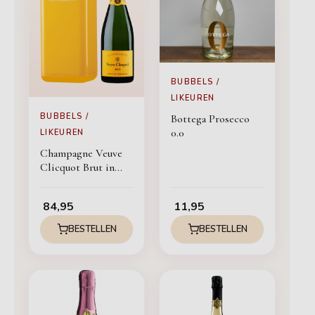
BUBBELS /
LIKEUREN
BUBBELS /
Bottega Prosecco
0.0
LIKEUREN
Champagne Veuve
Clicquot Brut in
cooler
84,95
11,95
BESTELLEN
BESTELLEN