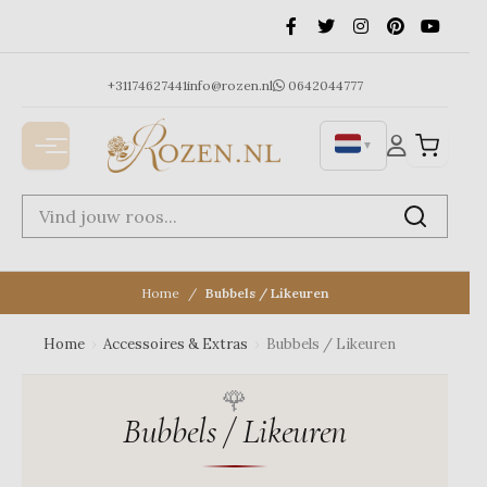
Ga
naar
de
inhoud
+31174627441
info@rozen.nl
0642044777
▼
Home
Bubbels / Likeuren
Home
›
Accessoires & Extras
›
Bubbels / Likeuren
Bubbels / Likeuren