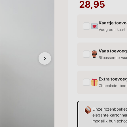
28,95
Kaartje toev
✓
Voeg een kaart 
Vaas toevoe
✓
Bijpassende vaa
Extra toevoe
✓
Chocolade, bon
Onze rozenboekett
elegante kartonne
mogelijk hun scho