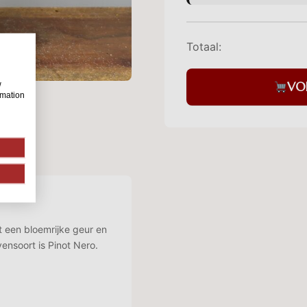
Totaal:
VO
w
rmation
 een bloemrijke geur en
ensoort is Pinot Nero.