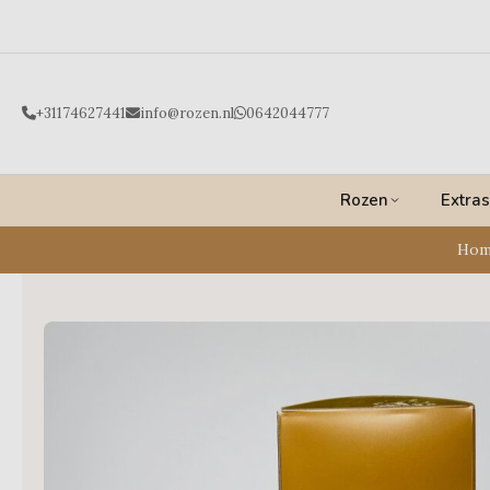
Ga
naar
de
inhoud
+31174627441
info@rozen.nl
0642044777
Rozen
Extras
Hom