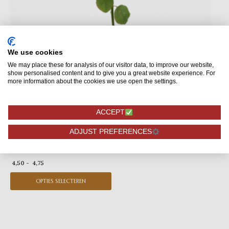
optie
kan
gekozen
worden
op
We use cookies
de
We may place these for analysis of our visitor data, to improve our website,
show personalised content and to give you a great website experience. For
productpagina
more information about the cookies we use open the settings.
ACCEPT
ADJUST PREFERENCES
Eigen aantallen
Red Naomi! – Rode rozen – PREMIUM
4,50
-
4,75
OPTIES SELECTEREN