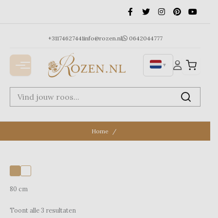
Ga
naar
de
inhoud
+31174627441
info@rozen.nl
0642044777
▼
Home
80 cm
Toont alle 3 resultaten