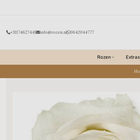
Ga
naar
de
inhoud
+31174627441
info@rozen.nl
0642044777
Rozen
Extras
H