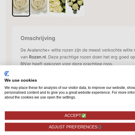
Omschrijving
De Avalanche+ witte rozen zijn de meest verkochte witte r
van
Rozen.nl
. Deze prachtige rozen doen het erg goed op
BN’er heeft gekozen voor deze prachtige roos.
De witte rozen hebben een grote bloem en zijn een aanvul
We use cookies
huishouden. De rozen hebben een frisse, levendige aanbli
We may place these for analysis of our visitor data, to improve our website, sho
uitstraling zorgt. De knoppen bloeien bijna altijd uit tot ee
personalised content and to give you a great website experience. For more info
witte rozen
hebben een goede houdbaarheid zodat u opti
about the cookies we use open the settings.
De witte Avalanche+ is een roos uit ons topsegment en doe
ACCEPT
op bruiloften en afscheidsdiensten. De witte rozen zijn doo
verkrijgbaar en beschikken altijd over een steellengte 70
ADJUST PREFERENCES
rozen heel goed staan in verschillende vazen. Nog niet de 