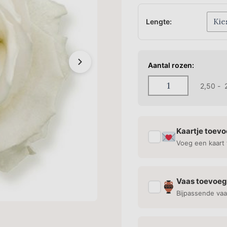
Lengte:
Aantal rozen:
2,50
-
2
Kaartje toev
✓
Voeg een kaart 
Vaas toevoe
✓
Bijpassende vaa