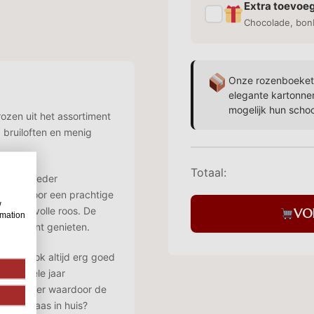
Extra toevoe
✓
Chocolade, bon
Onze rozenboekett
elegante kartonne
mogelijk hun scho
ozen uit het assortiment
 bruiloften en menig
Totaal:
ling op ieder
k wat voor een prachtige
w
n mooie volle roos. De
VO
rmation
maal kunt genieten.
t het ook altijd erg goed
r het hele jaar
 centimeter waardoor de
juiste vaas in huis?