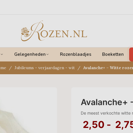
Gelegenheden
Rozenblaadjes
Boeketten
ome
Jubileums - verjaardagen - wit
Avalanche+ – Witte roze
Avalanche+ -
De meest verkochte witte 
2,50
-
2,7