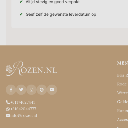
Altijd stevig en goed verpakt
Geef zelf de gewenste leverdatum op
ME
Bos 
Rode
Witt
Gekl
+31174627441
+31642044777
Rozen
info@rozen.nl
Acces