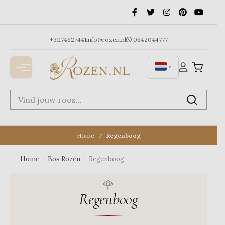
Ga
naar
de
inhoud
+31174627441
info@rozen.nl
0642044777
▼
Home
Regenboog
Home
›
Bos Rozen
›
Regenboog
Regenboog