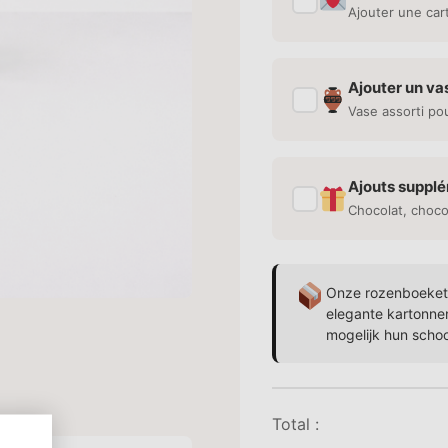
✓
Ajouter une car
Ajouter un va
✓
Vase assorti po
Ajouts suppl
✓
Chocolat, choco
Onze rozenboekett
elegante kartonne
mogelijk hun scho
Total :