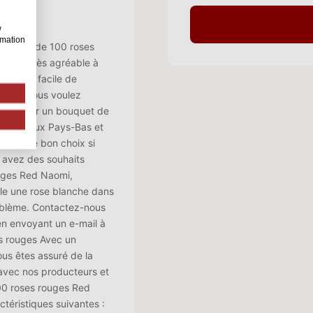
w
rmation
bouquet de 100 roses
t donc très agréable à
est très facile de
ux et vous voulez
lors pour un bouquet de
ultivée aux Pays-Bas et
 C'est le bon choix si
 avez des souhaits
ouges Red Naomi,
ple une rose blanche dans
oblème. Contactez-nous
n envoyant un e-mail à
es rouges Avec un
us êtes assuré de la
n avec nos producteurs et
 100 roses rouges Red
téristiques suivantes :