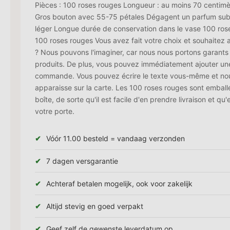
Pièces : 100 roses rouges Longueur : au moins 70 centim
Gros bouton avec 55-75 pétales Dégagent un parfum subti
léger Longue durée de conservation dans le vase 100 r
100 roses rouges Vous avez fait votre choix et souhaitez
? Nous pouvons l'imaginer, car nous nous portons garants 
produits. De plus, vous pouvez immédiatement ajouter une 
commande. Vous pouvez écrire le texte vous-même et nous 
apparaisse sur la carte. Les 100 roses rouges sont embal
boîte, de sorte qu'il est facile d'en prendre livraison et qu'
votre porte.
Vóór 11.00 besteld = vandaag verzonden
7 dagen versgarantie
Achteraf betalen mogelijk, ook voor zakelijk
Altijd stevig en goed verpakt
Geef zelf de gewenste leverdatum op