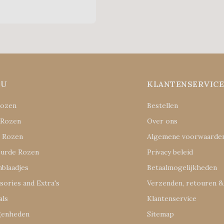
NU
KLANTENSERVIC
Rozen
Bestellen
 Rozen
Over ons
e Rozen
Algemene voorwaarde
eurde Rozen
Privacy beleid
blaadjes
Betaalmogelijkheden
sories and Extra's
Verzenden, retouren &
als
Klantenservice
genheden
Sitemap