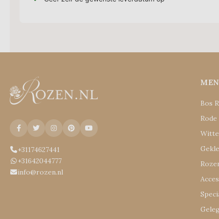
ME
Bos 
Rode
Witt
Gekl
+31174627441
+31642044777
Rozen
info@rozen.nl
Acces
Speci
Gele