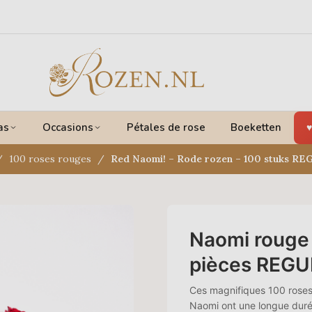
as
Occasions
Pétales de rose
Boeketten
100 roses rouges
Red Naomi! – Rode rozen – 100 stuks R
Naomi rouge 
pièces REG
Ces magnifiques 100 roses
Naomi ont une longue duré