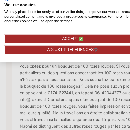
We use cookies
Description
We may place these for analysis of our visitor data, to improve our website, sho
personalised content and to give you a great website experience. For more info
100 roses rouges Red Naomi Il n'y a rien de mieux qu'un 
about the cookies we use open the settings.
rouges. Ce cadeau ultime ne s'oublie pas facilement et es
offrir. Avec un bouquet de 100 roses Red Naomi rouges, il 
ACCEPT
montrer son amour. Vous vous mettez par exemple à geno
combler votre partenaire d'un peu plus d'amour ? Optez a
ADJUST PREFERENCES
100 roses rouges. La rose Red Naomi est la rose la plus c
est donc la meilleure de sa catégorie en termes de qualité.
vous optez pour un bouquet de 100 roses rouges. Si vous
particuliers ou des questions concernant les 100 roses r
n'hésitez pas à nous contacter. Vous souhaitez par exem
le bouquet de 100 roses rouges ? Cela ne pose aucun pr
en appelant le 0174-627441, en tapant 06-42044777 ou e
info@rozen.nl. Caractéristiques d'un bouquet de 100 ros
bouquet de 100 roses rouges, vous faites impression et vo
meilleure qualité. Nous travaillons en étroite collaboratio
vous offrons ainsi la meilleure garantie qualité-prix. Nos
Naomi se distinguent des autres roses rouges par les carac