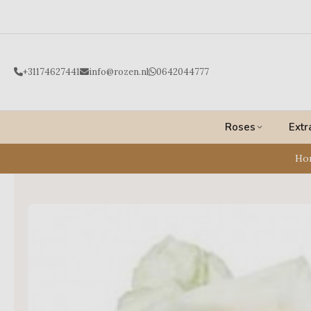
Ga
naar
de
inhoud
+31174627441
info@rozen.nl
0642044777
Roses
Extr
Ho