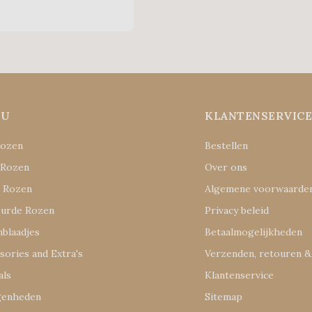
NU
KLANTENSERVIC
Rozen
Bestellen
 Rozen
Over ons
e Rozen
Algemene voorwaarde
eurde Rozen
Privacy beleid
blaadjes
Betaalmogelijkheden
sories and Extra's
Verzenden, retouren &
als
Klantenservice
genheden
Sitemap