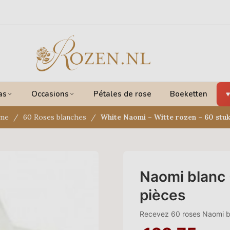
as
Occasions
Pétales de rose
Boeketten
me
60 Roses blanches
White Naomi – Witte rozen – 60 stu
Naomi blanc 
pièces
Recevez 60 roses Naomi b