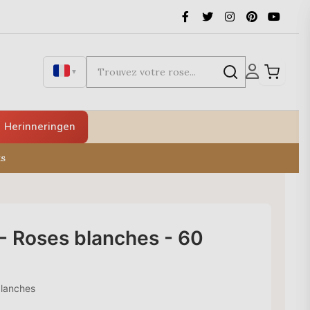
▼
Herinneringen
ks
- Roses blanches - 60
lanches