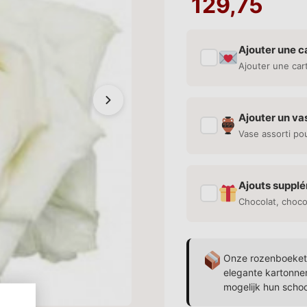
129,75
Ajouter une c
✓
Ajouter une car
Ajouter un va
✓
Vase assorti po
Ajouts suppl
✓
Chocolat, choco
Onze rozenboekett
elegante kartonne
mogelijk hun scho