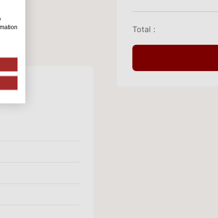
w
rmation
Total :