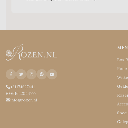
ME
Bos 
Rode
Witt
Gekl
+31174627441
+31642044777
Rozen
info@rozen.nl
Acces
Speci
Gele