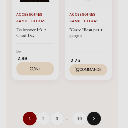
ACCESSOIRES
ACCESSOIRES
&AMP ; EXTRAS
&AMP ; EXTRAS
Teabrewer It's A
"Carte "Beau petit
Good Day
garçon
De
2,99
2,75
Voir
COMMANDE
1
2
3
…
10