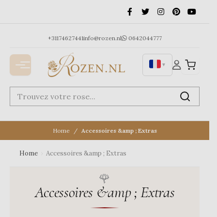
Ga
naar
de
inhoud
+31174627441
info@rozen.nl
0642044777
▼
Home
Accessoires &amp ; Extras
Home
›
Accessoires &amp ; Extras
Accessoires &amp ; Extras