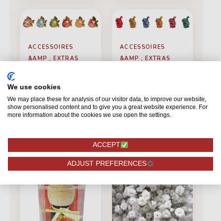
ACCESSOIRES
ACCESSOIRES
&AMP ; EXTRAS
&AMP ; EXTRAS
Tirelire Piranha
Spaarpot Cat
Barry
Dorothy
We use cookies
We may place these for analysis of our visitor data, to improve our website,
show personalised content and to give you a great website experience. For
De
De
more information about the cookies we use open the settings.
13,29
13,29
Voir
Voir
ACCEPT
ADJUST PREFERENCES