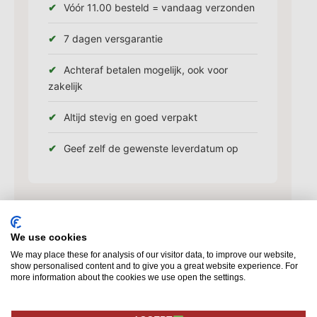
Vóór 11.00 besteld = vandaag verzonden
7 dagen versgarantie
Achteraf betalen mogelijk, ook voor
zakelijk
Altijd stevig en goed verpakt
Geef zelf de gewenste leverdatum op
Champagne Veuve Clicquot
We use cookies
Brut au frais
We may place these for analysis of our visitor data, to improve our website,
show personalised content and to give you a great website experience. For
Un beau champagne de la célèbre maison
more information about the cookies we use open the settings.
Veuve Clicquot. Ce beau champagne est
présenté dans une belle glacière à champagne.