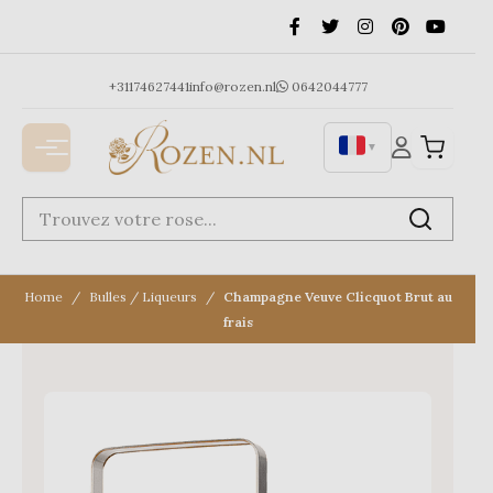
Ga
naar
de
inhoud
+31174627441
info@rozen.nl
0642044777
▼
Home
Bulles / Liqueurs
Champagne Veuve Clicquot Brut au
frais