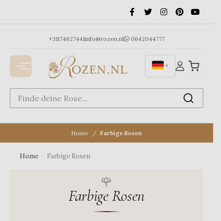
Ga
naar
de
inhoud
+31174627441
info@rozen.nl
0642044777
▼
Home
Farbige Rosen
Home
›
Farbige Rosen
Farbige Rosen