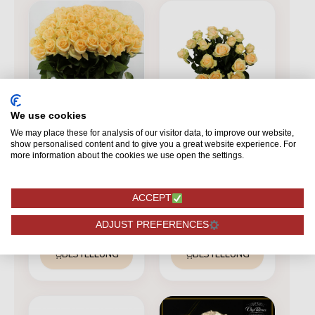
We use cookies
We may place these for analysis of our visitor data, to improve our website,
FARBIGE ROSEN
show personalised content and to give you a great website experience. For
60 Pfirsich-Lawine+
more information about the cookies we use open the settings.
FARBIGE ROSEN
100 Pfirsich
Avalanche+
ACCEPT
ADJUST PREFERENCES
237,75
139,75
BESTELLUNG
BESTELLUNG