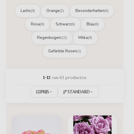
Lachs
Orange
Besonderheiten
(9)
(2)
(6)
Rosa
Schwarz
Blau
(9)
(6)
(8)
Regenbogen
Milka
(12)
(9)
Gefärbte Rosen
(1)
1-12
van 63 producten
PRIJS
STANDARD