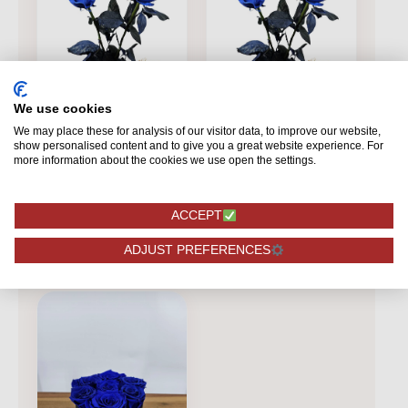
We use cookies
BLAU
BLAU
We may place these for analysis of our visitor data, to improve our website,
Mondial - Blaue
Mondial Blau
show personalised content and to give you a great website experience. For
Rosen - 12 Stück
more information about the cookies we use open the settings.
38,75
3,25
ACCEPT
BESTELLUNG
BESTELLUNG
ADJUST PREFERENCES