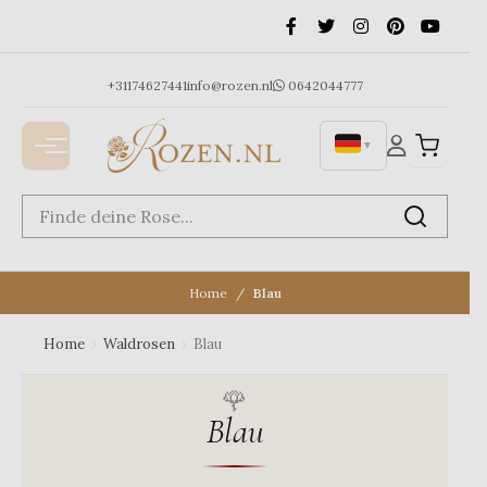
Ga
naar
de
inhoud
+31174627441
info@rozen.nl
0642044777
▼
Home
Blau
Home
›
Waldrosen
›
Blau
Blau