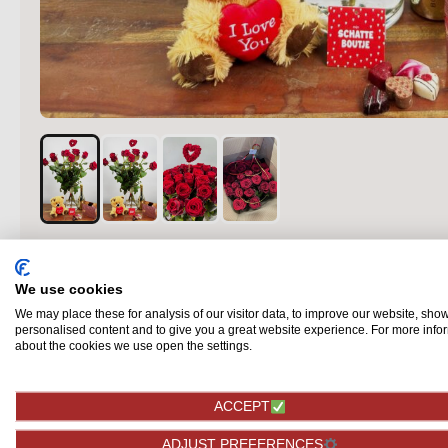
We use cookies
Omschrijving
We may place these for analysis of our visitor data, to improve our website, sho
personalised content and to give you a great website experience. For more info
• 10 prachtige Red Naomi rozen. Deze rozen zijn de koni
about the cookies we use open the settings.
hun grote, fluweelzachte bloemen en hun dieprode kleur.
passie, elegantie en waardering. Met deze rozen kun je je 
hoeveel je van hem of haar houdt en hoeveel hij of zij voor
ACCEPT
ADJUST PREFERENCES
• Een doosje met 300 gram Belgische chocolade love mix,