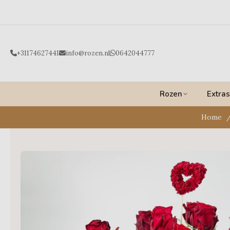
Ga
naar
de
inhoud
+31174627441
info@rozen.nl
0642044777
Rozen
Extras
Home