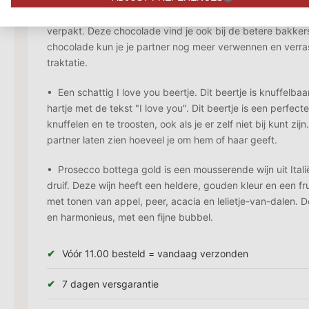
originele mix van chocoladevormen, speciaal ingekocht e
verpakt. Deze chocolade vind je ook bij de betere bakke
chocolade kun je je partner nog meer verwennen en verr
traktatie.
• Een schattig I love you beertje. Dit beertje is knuffelba
hartje met de tekst "I love you". Dit beertje is een perfect
knuffelen en te troosten, ook als je er zelf niet bij kunt zijn
partner laten zien hoeveel je om hem of haar geeft.
• Prosecco bottega gold is een mousserende wijn uit Ital
druif. Deze wijn heeft een heldere, gouden kleur en een fr
met tonen van appel, peer, acacia en lelietje-van-dalen. De
en harmonieus, met een fijne bubbel.
Vóór 11.00 besteld = vandaag verzonden
7 dagen versgarantie