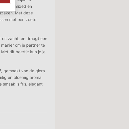
n zelf gemixed en
rszaken. Met deze
assen met een zoete
ar en zacht, en draagt een
e manier om je partner te
. Met dit beertje kun je je
ië, gemaakt van de glera
uitig en bloemig aroma
 smaak is fris, elegant