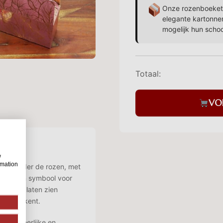
Onze rozenboekett
elegante kartonne
mogelijk hun scho
Totaal:
VO
w
rmation
ngin onder de rozen, met
 Ze staan symbool voor
partner laten zien
 je betekent.
 een heerlijke en