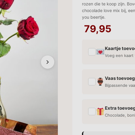
rozen die te koop zijn. Bov
chocolade love mix bij, een
you beertje.
79,95
Kaartje toev
✓
Voeg een kaart 
Vaas toevoe
✓
Bijpassende vaa
Extra toevoe
✓
Chocolade, bon