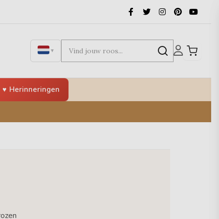
▼
Herinneringen
rozen