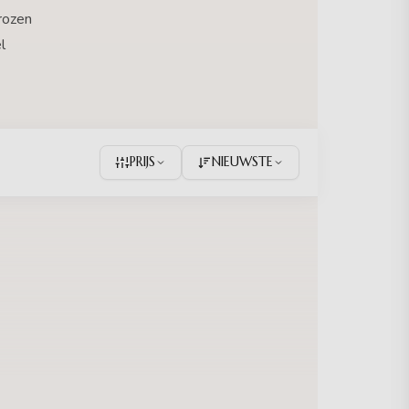
rozen
l
PRIJS
NIEUWSTE