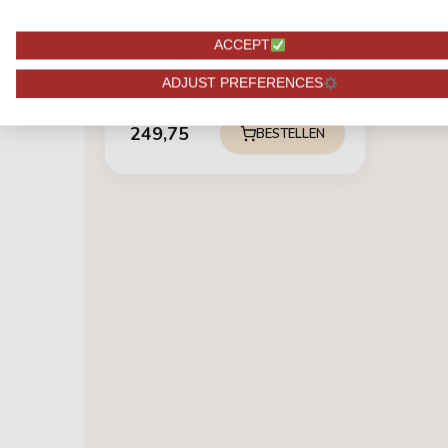
100 WITTE ROZEN
Avalanche+ - Witte rozen -
ACCEPT
100 stuks
ADJUST PREFERENCES
249,75
BESTELLEN