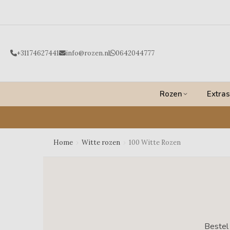
Ga
naar
de
inhoud
+31174627441
info@rozen.nl
0642044777
Rozen
Extras
Home
›
Witte rozen
›
100 Witte Rozen
Bestel 