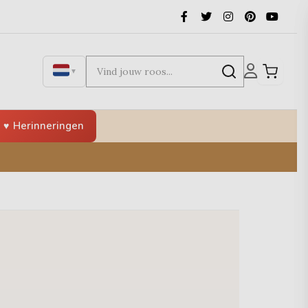
▼
Herinneringen