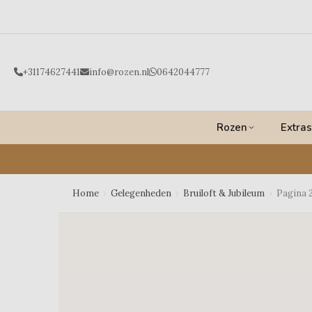
Ga
naar
de
inhoud
+31174627441
info@rozen.nl
0642044777
Rozen
Extras
Home
›
Gelegenheden
›
Bruiloft & Jubileum
›
Pagina 