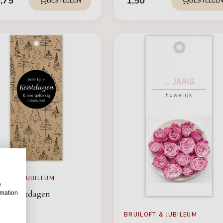
,75
1,50
BESTELLEN
BESTELLE
LOFT & JUBILEUM
w
tje Kerstdagen
rmation
BRUILOFT & JUBILEUM