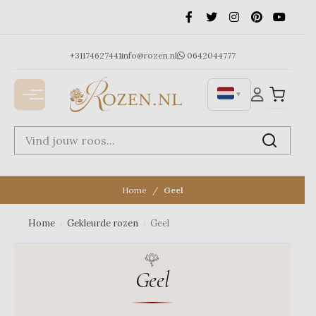
Ga
naar
de
inhoud
+31174627441
info@rozen.nl
0642044777
▼
Home
Geel
Home
›
Gekleurde rozen
›
Geel
Geel