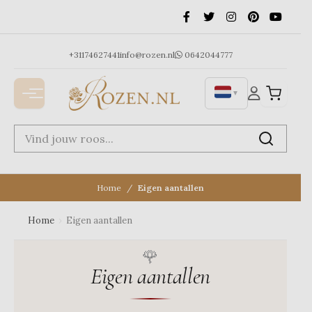
Ga
naar
de
inhoud
+31174627441
info@rozen.nl
0642044777
▼
Home
Eigen aantallen
Home
›
Eigen aantallen
Eigen aantallen