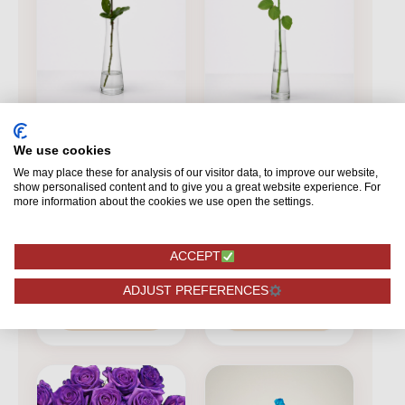
We use cookies
EIGEN AANTALLEN
EIGEN AANTALLEN
We may place these for analysis of our visitor data, to improve our website,
Red Naomi! - Rode
Sophia Loren 1 stuk
show personalised content and to give you a great website experience. For
more information about the cookies we use open the settings.
rozen - REGULAR
Vanaf
ACCEPT
2,50
-
2,75
2,95
ADJUST PREFERENCES
Bekijk
BESTELLEN