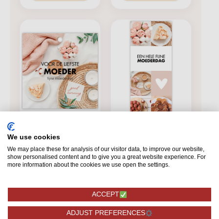
ACCESSOIRES &
ACCESSOIRES &
We use cookies
EXTRAS
EXTRAS
We may place these for analysis of our visitor data, to improve our website,
show personalised content and to give you a great website experience. For
Moederdag kaartje
Moederdag kaartje -
more information about the cookies we use open the settings.
"voor de liefste
2
MOEDER"
ACCEPT
1,50
1,50
ADJUST PREFERENCES
BESTELLEN
BESTELLEN