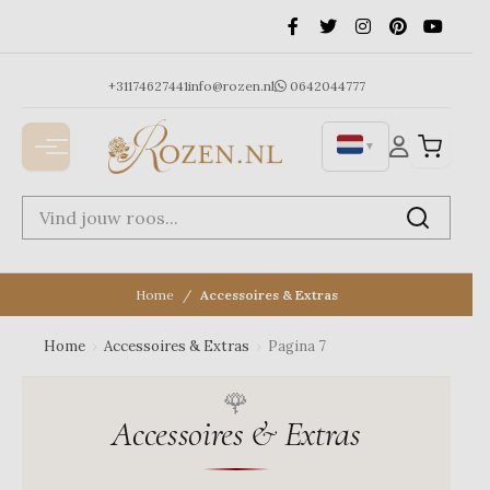
Ga
naar
de
inhoud
+31174627441
info@rozen.nl
0642044777
▼
Home
Accessoires & Extras
Home
›
Accessoires & Extras
›
Pagina 7
Accessoires & Extras