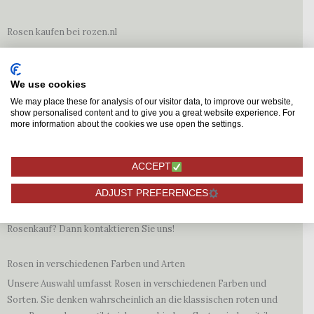
Rosen kaufen bei rozen.nl
Rosen einfach online kaufen bei Rozen.nl. Rozen.nl ist Ihr Spezialist
für Rosen. Unser umfangreiches Rosensortiment ist stets frisch,
da wir unsere Rosen direkt vom Züchter beziehen. Die Rosen
We use cookies
werden daher erst nach Ihrer Bestellung geschnitten, sorgfältig
We may place these for analysis of our visitor data, to improve our website,
show personalised content and to give you a great website experience. For
verpackt und umgehend versendet. So garantieren wir höchste
more information about the cookies we use open the settings.
Qualität und lange Haltbarkeit in der Vase. Zudem liefern wir
extrem schnell: Bestellen Sie werktags vor 9:00 Uhr, erhalten Sie
Ihre Rosen oft noch am selben Tag. Das ist der Komfort von
ACCEPT
Rozen.nl. Ob für Sie selbst oder als Überraschung – wir liefern
ADJUST PREFERENCES
unsere Rosen in die Niederlande, nach Belgien und Deutschland.
Haben Sie Fragen oder wünschen Sie eine Beratung zum
Rosenkauf? Dann kontaktieren Sie uns!
Rosen in verschiedenen Farben und Arten
Unsere Auswahl umfasst Rosen in verschiedenen Farben und
Sorten. Sie denken wahrscheinlich an die klassischen roten und