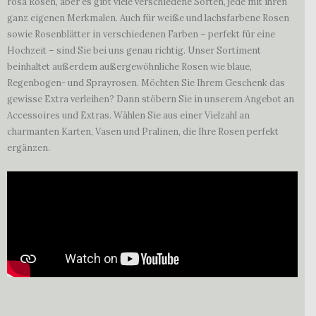
rosa Rosen, aber es gibt viele verschiedene Sorten, jede mit ihren
ganz eigenen Merkmalen. Auch für weiße und lachsfarbene Rosen
sowie Rosenblätter in verschiedenen Farben – perfekt für eine
Hochzeit – sind Sie bei uns genau richtig. Unser Sortiment
beinhaltet außerdem außergewöhnliche Rosen wie blaue,
Regenbogen- und Sprayrosen. Möchten Sie Ihrem Geschenk das
gewisse Extra verleihen? Dann stöbern Sie in unserem Angebot an
Accessoires und Extras. Wählen Sie aus einer Vielzahl an
charmanten Karten, Vasen und Pralinen, die Ihre Rosen perfekt
ergänzen.