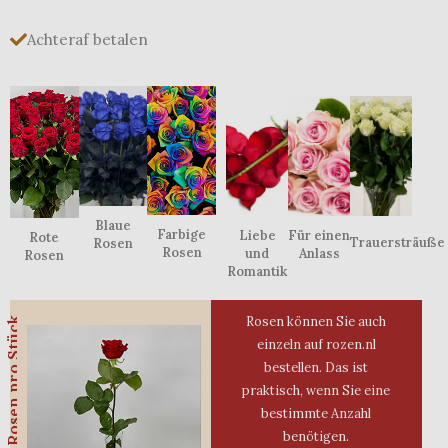
Achteraf betalen
Blaue
Farbige
Liebe
Für einen
Rote
Trauersträuße
Rosen
Rosen
und
Anlass
Rosen
Romantik
Rosen können Sie auch
Rosen pro Stück
einzeln auf rozen.nl
bestellen. Das ist
praktisch, wenn Sie eine
bestimmte Anzahl
benötigen.