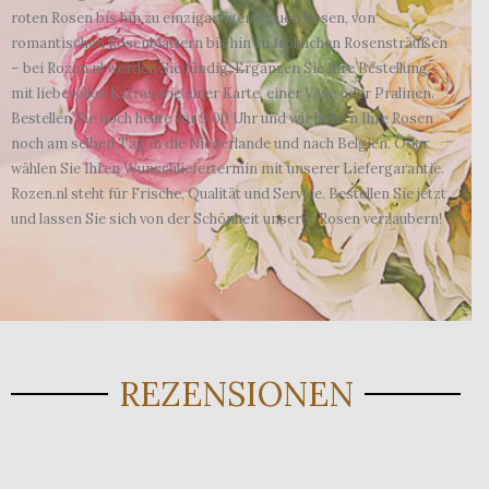
roten Rosen bis hin zu einzigartigen blauen Rosen, von
romantischen Rosenblättern bis hin zu fröhlichen Rosensträußen
– bei Rozen.nl werden Sie fündig. Ergänzen Sie Ihre Bestellung
mit liebevollen Extras wie einer Karte, einer Vase oder Pralinen.
Bestellen Sie noch heute vor 9:00 Uhr und wir liefern Ihre Rosen
noch am selben Tag in die Niederlande und nach Belgien. Oder
wählen Sie Ihren Wunschliefertermin mit unserer Liefergarantie.
Rozen.nl steht für Frische, Qualität und Service. Bestellen Sie jetzt
und lassen Sie sich von der Schönheit unserer Rosen verzaubern!
REZENSIONEN