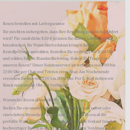
Rosen bestellen mit Liefergarantie
Sie möchten sichergehen, dass Ihre Bestellung pünktlich geliefert
wird? Für zusätzliche 8,50 € können Sie unsere Liefergarantie
hinzubuchen. Ihr Wunschlieferdatum können Sie im
Bestellprozess auswählen. Bestellen Sie werktags vor 11:00 Uhr
und wählen Sie die Standardlieferung. Haben Sie Fragen zu
unseren Rosen? Unser Kundenservice ist werktags von 5:00 bis
22:00 Uhr per Chat und Telefon erreichbar. Am Wochenende
erreichen Sie uns von 9:00 bis 21:00 Uhr. Per E-Mail stehen wir
Ihnen rund um die Uhr zur Verfügung.
Warum bei Rozen.nl bestellen?
Suchen Sie ein wunderschönes Geschenk für sich selbst oder
einen lieben Menschen? Dann sind Rosen von Rozen.nl die
perfekte Wahl! Rozen.nl ist spezialisiert auf den Verkauf frischer,
hochwertiger Rosen in allen Farben und Sorten. Von klassischen