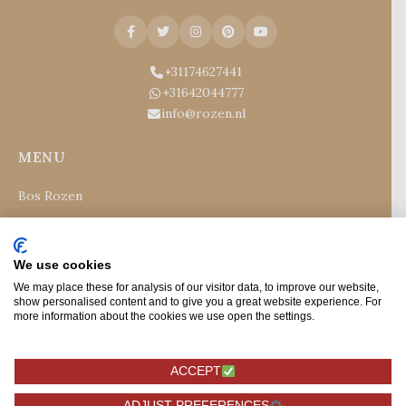
+31174627441
+31642044777
info@rozen.nl
MENU
Bos Rozen
Rode Rozen
Witte Rozen
We use cookies
Gekleurde Rozen
We may place these for analysis of our visitor data, to improve our website,
show personalised content and to give you a great website experience. For
Rozenblaadjes
more information about the cookies we use open the settings.
Accessories and Extra's
Specials
ACCEPT
Gelegenheden
ADJUST PREFERENCES