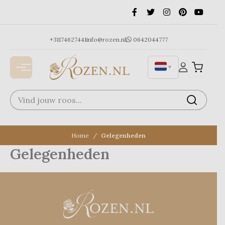
Ga
naar
de
inhoud
+31174627441
info@rozen.nl
0642044777
▼
Home
Gelegenheden
Gelegenheden