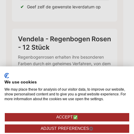
Geef zelf de gewenste leverdatum op
Vendela - Regenbogen Rosen
- 12 Stück
Regenbogenrosen erhalten ihre besonderen
Farben durch ein geheimes Verfahren, von dem
nur wenige Menschen wissen, wie es gemacht
wird. Die Regenbogenrose steht auch als
We use cookies
Symbol für die LGBT-Gemeinschaft, aber
We may place these for analysis of our visitor data, to improve our website,
darüber hinaus ist sie einfach ein schönes
show personalised content and to give you a great website experience. For
Exemplar.
more information about the cookies we use open the settings.
37,95
ACCEPT
Karte hinzufügen
ADJUST PREFERENCES