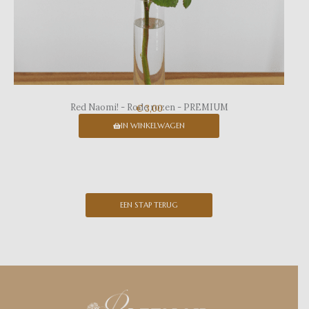
Red Naomi! - Rode rozen - PREMIUM
€ 3,00
IN WINKELWAGEN
EEN STAP TERUG