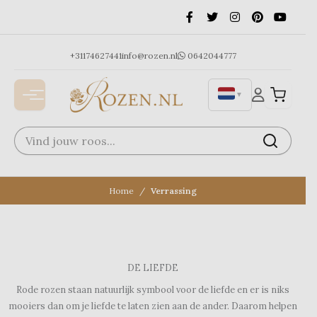
Ga
naar
de
inhoud
+31174627441
info@rozen.nl
0642044777
▼
Home
Verrassing
DE LIEFDE
Rode rozen staan natuurlijk symbool voor de liefde en er is niks
mooiers dan om je liefde te laten zien aan de ander. Daarom helpen