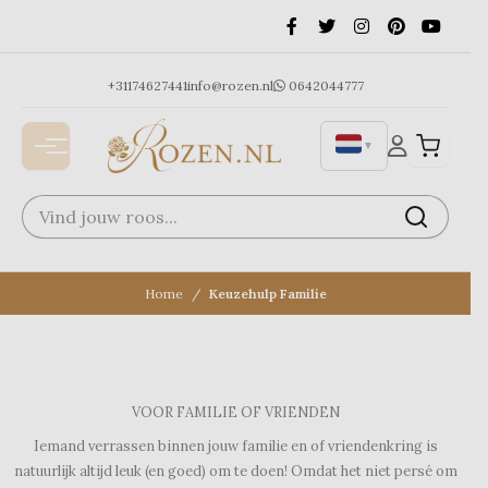
Ga
naar
de
inhoud
+31174627441
info@rozen.nl
0642044777
▼
Home
Keuzehulp Familie
VOOR FAMILIE OF VRIENDEN
Iemand verrassen binnen jouw familie en of vriendenkring is
natuurlijk altijd leuk (en goed) om te doen! Omdat het niet persé om