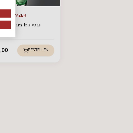
USIEVE VAZEN
l Leerdam Iris vaas
,00
BESTELLEN