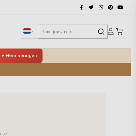
▼
Herinneringen
i te