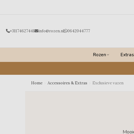
Ga
naar
de
inhoud
+31174627441
info@rozen.nl
0642044777
Rozen
Extras
Home
›
Accessoires & Extras
›
Exclusieve vazen
Mooie