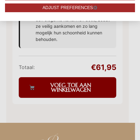
Onze rozenboeketten worden
ADJUST PREFERENCES
professioneel en stevig verpakt in
een elegante kartonnen doos, zodat
ze veilig aankomen en zo lang
mogelijk hun schoonheid kunnen
behouden.
€61,95
Totaal:
VOEG TOE AAN
WINKELWAGEN