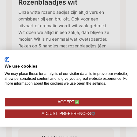
Rozenblaadjes wit
Onze witte rozenblaadjes zijn altijd vers en
onmisbaar bij een bruiloft. Ook voor een
uitvaart of crematie wordt wit vaak gebruikt.
Wit doen we altijd in een zakje, dan blijven ze
mooier. Wit is nu eenmaal wat kwetsbaarder.
Reken op 5 handjes met rozenblaadjes (één
liter). In de koelkast blijven ze geruime tijd
goed.
We use cookies
14,95
We may place these for analysis of our visitor data, to improve our website,
show personalised content and to give you a great website experience. For
more information about the cookies we use open the settings.
Kaartje toevoegen
✓
Voeg een kaart toe met jouw
ACCEPT
persoonlijke tekst
ADJUST PREFERENCES
vanaf 1,50