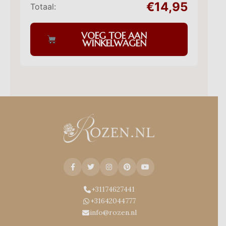
€14,95
Totaal:
VOEG TOE AAN
WINKELWAGEN
+31174627441
+31642044777
info@rozen.nl